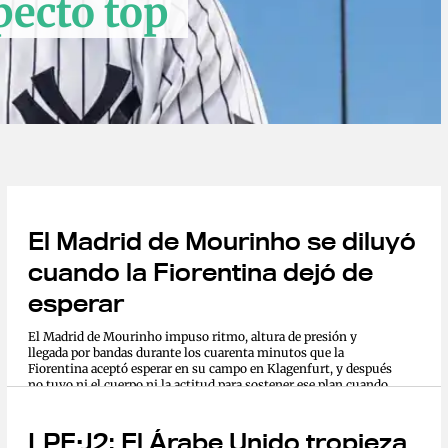
pecto top
El Madrid de Mourinho se diluyó
cuando la Fiorentina dejó de
esperar
El Madrid de Mourinho impuso ritmo, altura de presión y
llegada por bandas durante los cuarenta minutos que la
Fiorentina aceptó esperar en su campo en Klagenfurt, y después
no tuvo ni el cuerpo ni la actitud para sostener ese plan cuando
el rival...
LPF·J2: El Árabe Unido tropieza