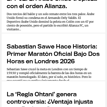
con el orden Alianza.
Dos tercios del balón y un solo remate entre los tres palos: Árabe
Unido firmó su condena en el Armando Dely Valdés. El
Deportivo Árabe Unido dominó la pelota en Colón con un 67 por
ciento de posesión, pero el partido lo escribió Alianza FC, un
visitante...
Sabastian Sawe Hace Historia:
Primer Maratón Oficial Bajo Dos
Horas en Londres 2026
Sebastian Sawe cruzó la meta en Londres con un tiempo de
1:59:30 y rompió oficialmente la barrera de las dos horas en un
maratón homologado. El dato, por sí solo, es histórico. Pero lo
que ocurrió no se explica únicamente desde el...
La ‘Regla Ohtani’ genera
controversia: ¿Ventaja injusta