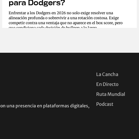
para Dodgers?
Enfrentar a los Dodgers en 2026 no solo exige resolver una
alineación profunda o sobrevivir a una rotación costosa. Exige
competir contra una ventaja que no aparece en el box score, pero
que condiciona cada decisión de bullpen a lo largo...
La Cancha
En Directo
Ruta Mundial
Podcast
con una presencia en plataformas digitales,