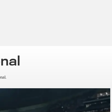
nal
nal.