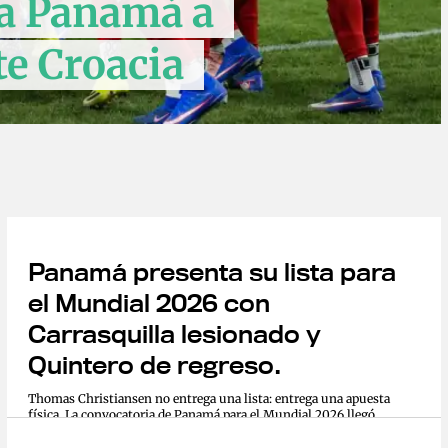
 a Panamá a
te Croacia
Panamá presenta su lista para
el Mundial 2026 con
Carrasquilla lesionado y
Quintero de regreso.
Thomas Christiansen no entrega una lista: entrega una apuesta
física. La convocatoria de Panamá para el Mundial 2026 llegó
con Adalberto Carrasquilla entre algodones y Alberto Quintero
de regreso, una mezcla que define el tono...