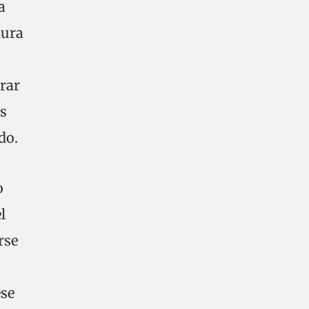
a
tura
rar
os
do.
o
l
rse
ese