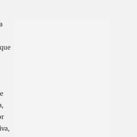
a
 que
e
a,
or
iva,