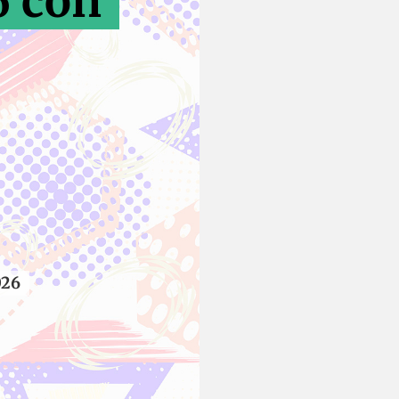
6 con
026