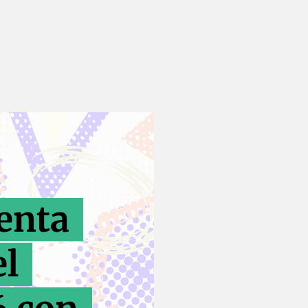
enta
el