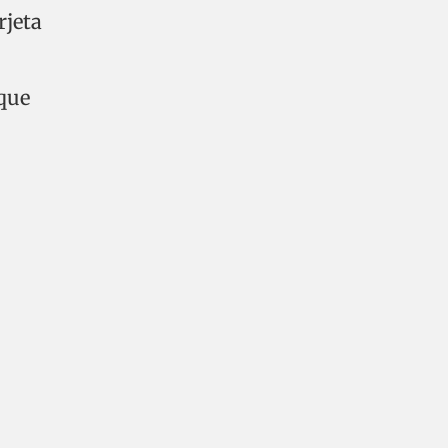
rjeta
 que