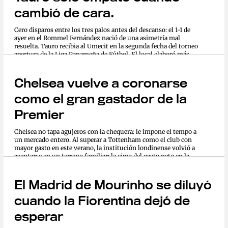
cambió de cara.
Cero disparos entre los tres palos antes del descanso: el 1-1 de
ayer en el Rommel Fernández nació de una asimetría mal
resuelta. Tauro recibia al Umecit en la segunda fecha del torneo
apertura de la Liga Panameña de Fútbol. El local elaboró más...
Chelsea vuelve a coronarse
como el gran gastador de la
Premier
Chelsea no tapa agujeros con la chequera: le impone el tempo a
un mercado entero. Al superar a Tottenham como el club con
mayor gasto en este verano, la institución londinense volvió a
asentarse en un terreno familiar: la cima del gasto neto en la...
El Madrid de Mourinho se diluyó
cuando la Fiorentina dejó de
esperar