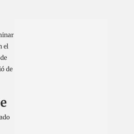
minar
 el
 de
ió de
ue
rado