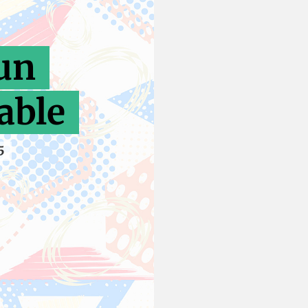
un
able
5