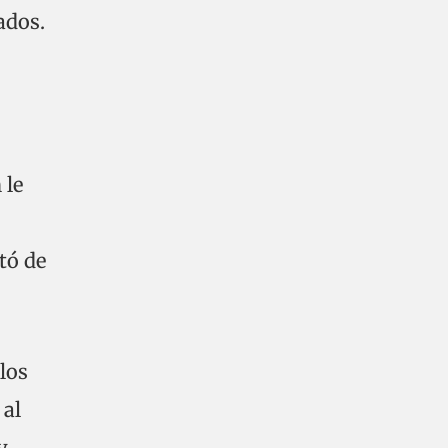
ados.
 le
tó de
los
 al
y