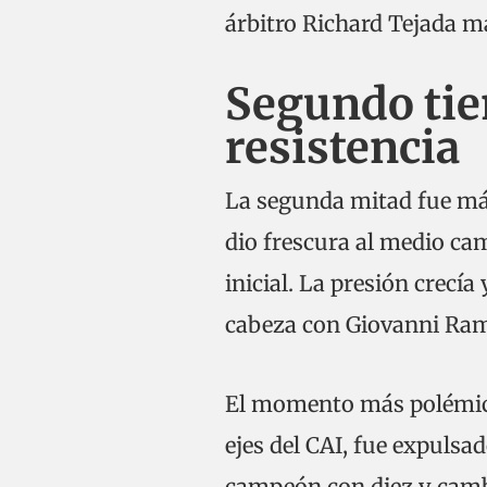
árbitro Richard Tejada m
Segundo tie
resistencia
La segunda mitad fue más 
dio frescura al medio c
inicial. La presión crecí
cabeza con Giovanni Ramo
El momento más polémico 
ejes del CAI, fue expulsad
campeón con diez y camb