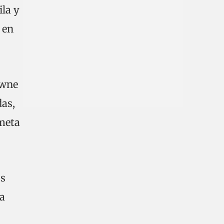
la y
 en
owne
das,
ameta
os
La