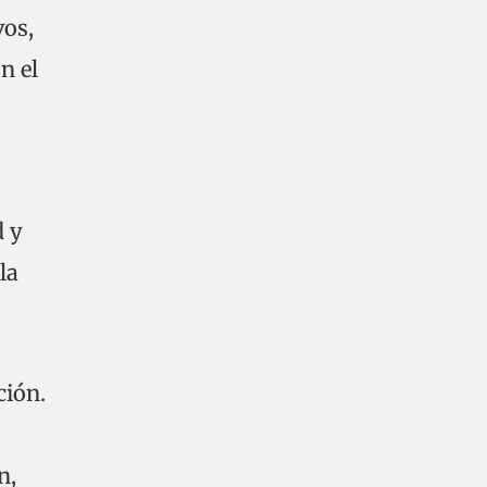
vos,
n el
d y
la
ción.
n,