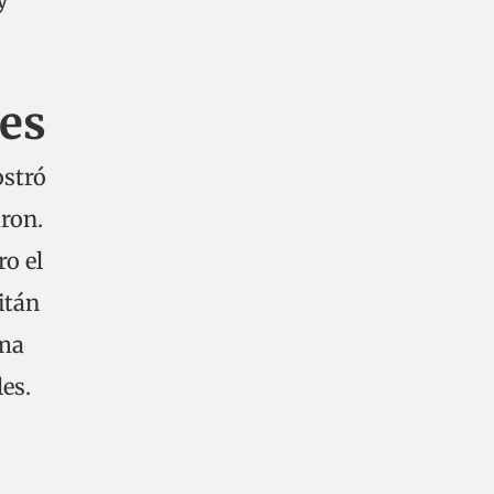
les
ostró
aron.
ro el
itán
ima
es.