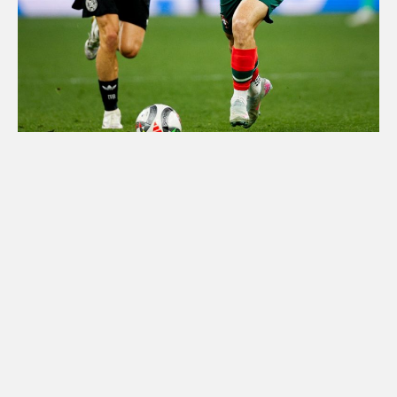
Desde el inicio, Alemania tomó la
iniciativa y exhibió un juego más sólido y
ofensivo. El conjunto dirigido por Julian
Nagelsmann dominó en posesión y generó
las primeras oportunidades claras. Leon
Goretzka y Nick Woltemade exigieron al