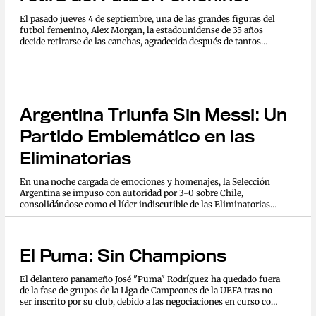
El pasado jueves 4 de septiembre, una de las grandes figuras del
futbol femenino, Alex Morgan, la estadounidense de 35 años
decide retirarse de las canchas, agradecida después de tantos
años de triunfos y competencia, una historia llega a su fin.La
delantera...
Argentina Triunfa Sin Messi: Un
Partido Emblemático en las
Eliminatorias
En una noche cargada de emociones y homenajes, la Selección
Argentina se impuso con autoridad por 3-0 sobre Chile,
consolidándose como el líder indiscutible de las Eliminatorias
Sudamericanas rumbo al Mundial 2026. Este encuentro,
celebrado en...
El Puma: Sin Champions
El delantero panameño José "Puma" Rodríguez ha quedado fuera
de la fase de grupos de la Liga de Campeones de la UEFA tras no
ser inscrito por su club, debido a las negociaciones en curso con
el León de México. Rodríguez, quien ha sido una pieza clave en