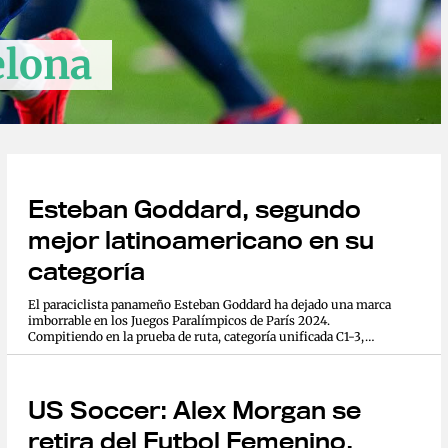
elona
Esteban Goddard, segundo
mejor latinoamericano en su
categoría
El paraciclista panameño Esteban Goddard ha dejado una marca
imborrable en los Juegos Paralímpicos de París 2024.
Compitiendo en la prueba de ruta, categoría unificada C1-3,
Goddard demostró su tenacidad y habilidad al recorrer los 71.0
km de las...
US Soccer: Alex Morgan se
retira del Futbol Femenino.