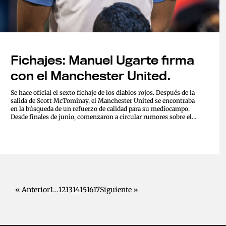
Fichajes: Manuel Ugarte firma
con el Manchester United.
Se hace oficial el sexto fichaje de los diablos rojos. Después de la
salida de Scott McTominay, el Manchester United se encontraba
en la búsqueda de un refuerzo de calidad para su mediocampo.
Desde finales de junio, comenzaron a circular rumores sobre el
interés del club por Manuel Ugarte, un joven talento uruguayo
de 23 años que...
« Anterior
1
…
12
13
14
15
16
17
Siguiente »