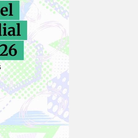
el
ial
026
5