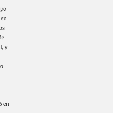
upo
 su
dos
de
l, y
vo
6 en