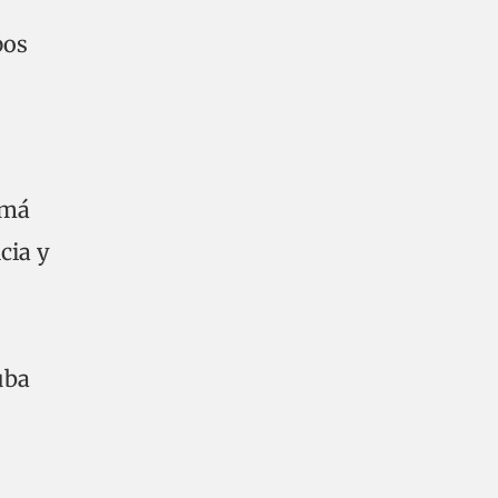
pos
amá
cia y
uba