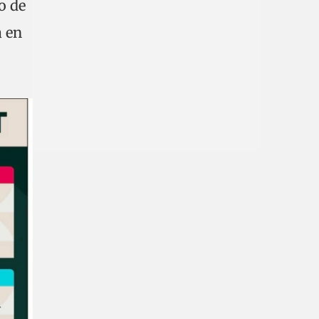
o de
a en