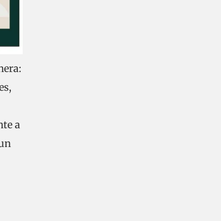
nera:
es,
nte a
 un