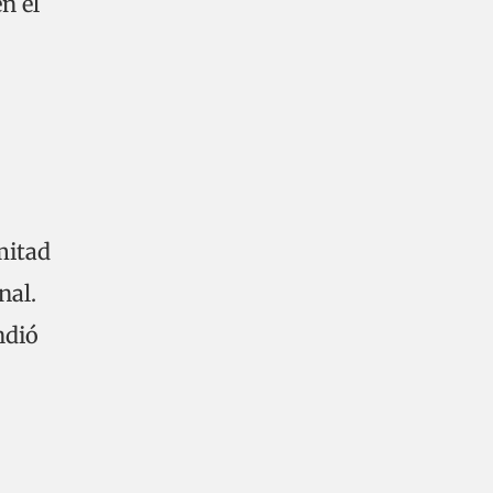
n el
mitad
nal.
ndió