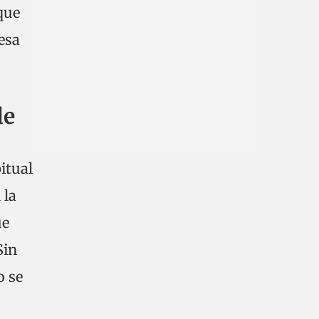
que
esa
de
itual
 la
ue
Sin
o se