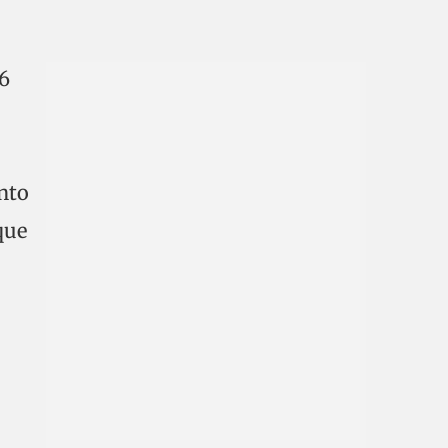
96
nto
que