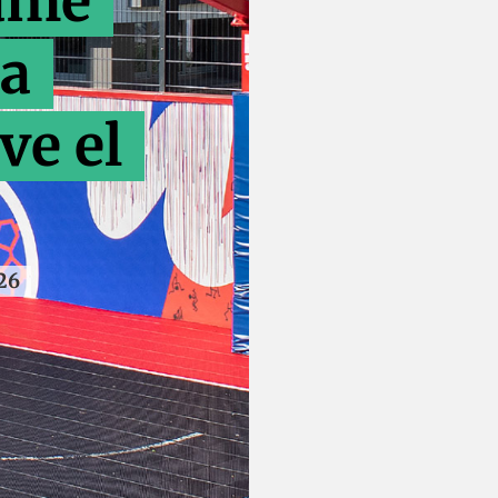
ame
ia
ve el
26