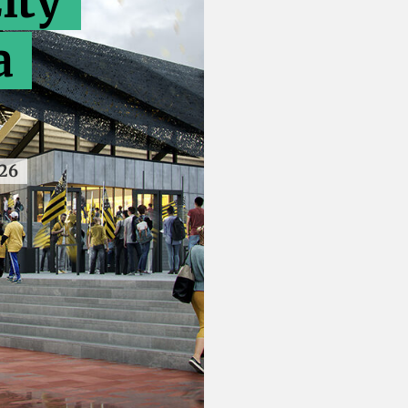
ity
a
026