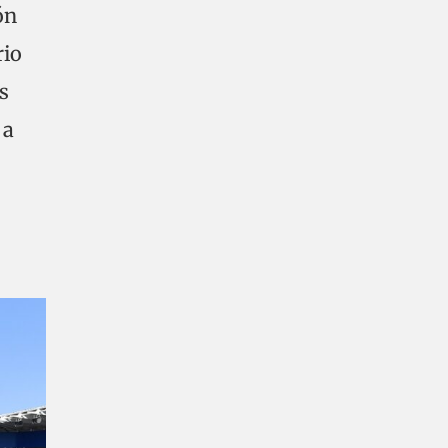
ón
rio
s
 a