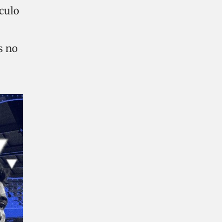
rculo
s no