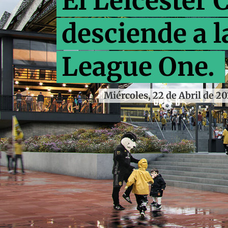
El Leicester C
desciende a l
League One.
Miércoles, 22 de Abril de 2