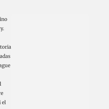
sino
y.
toria
sadas
eague
l
re
 el