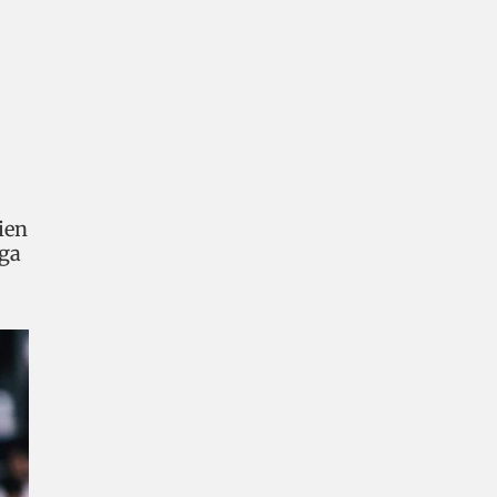
ien
iga