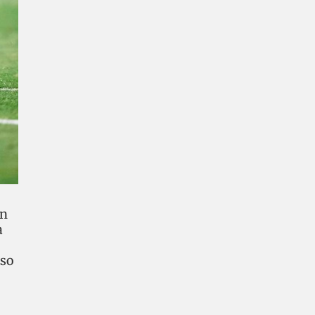
ón
a
nso