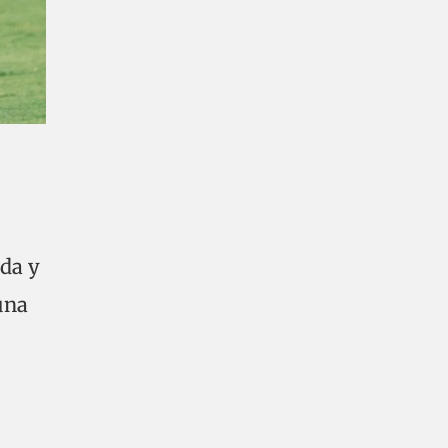
Ida y
 una