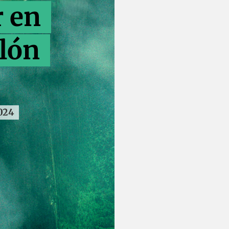
r en
alón
024