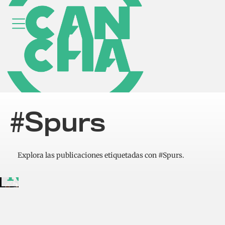
al primer
duelo de
las
Finales
#Spurs
ante los
NY
Explora las publicaciones etiquetadas con #Spurs.
Knicks