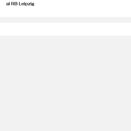
al RB Leipzig
Predicciones explosivas para los cuartos de final de
la Champions League de mañana
El Real Madrid Sella su pase a la final de la Copa Del
Rey 2025
ReCap: Real Madrid nuevamente deja puntos de
visita