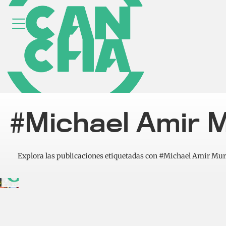
Panamá
ante Brasil:
Falta de
#Michael Amir M
ritmo y la
ausencia de
Explora las publicaciones etiquetadas con #Michael Amir Muri
Carrasquilla