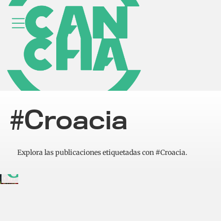
recaída de
Carrasquilla
fuerza a
Panamá a
#Croacia
redefinir su
plan ante
Explora las publicaciones etiquetadas con #Croacia.
Croacia