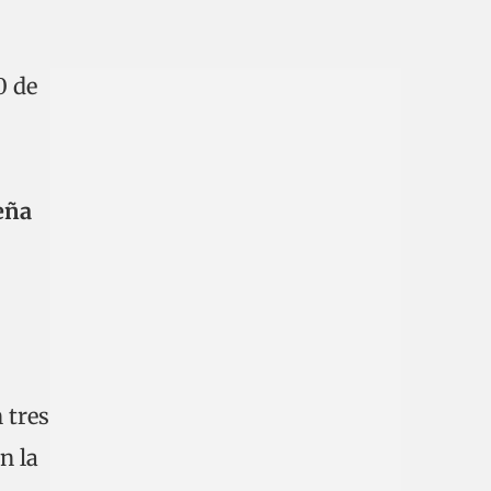
0 de
eña
 tres
n la