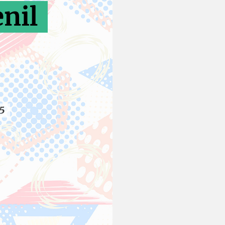
nil
25