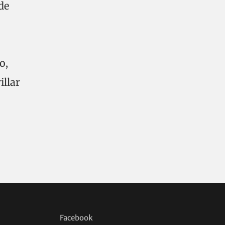
de
o,
illar
Facebook