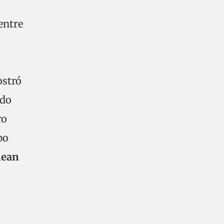
 entre
ostró
ndo
ro
po
lean