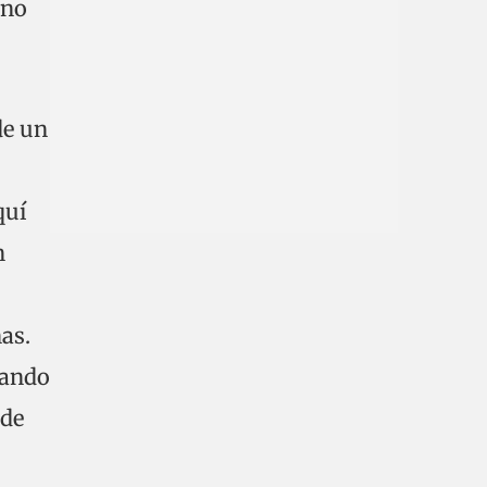
 no
de un
quí
n
as.
rando
 de
.