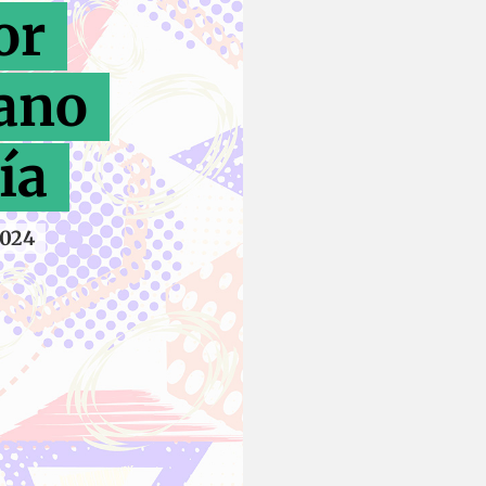
or
ano
ía
2024