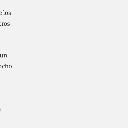
e los
tros
 un
 ocho
s