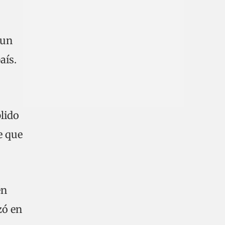
 un
aís.
lido
e que
én
zó en