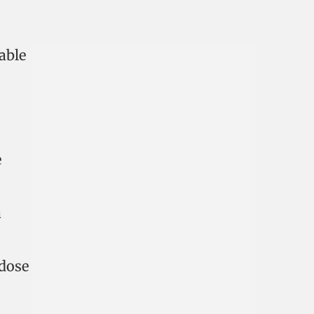
able
e
a
ndose